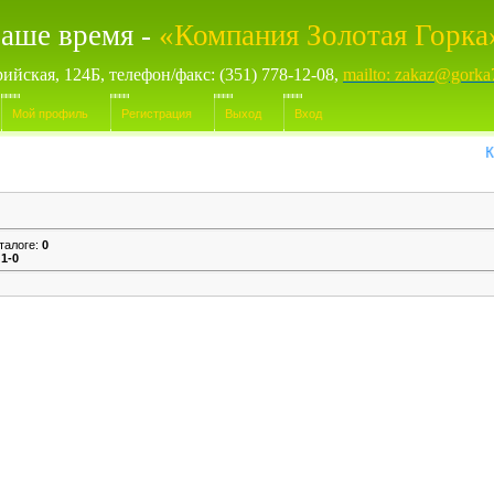
аше время -
«Компания Золотая Горка
рийская, 124Б, телефон/факс: (351) 778-12-08,
mailto: zakaz@gorka
Мой профиль
Регистрация
Выход
Вход
Компь
талоге
:
0
:
1-0