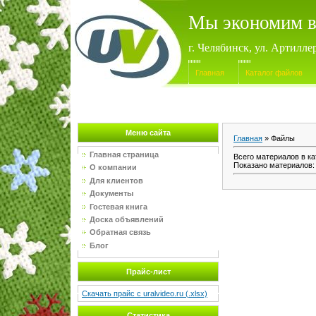
Мы экономим в
г. Челябинск, ул. Артилле
Главная
Каталог файлов
Меню сайта
Главная
»
Файлы
Главная страница
Всего материалов в ка
Показано материалов
О компании
Для клиентов
Документы
Гостевая книга
Доска объявлений
Обратная связь
Блог
Прайс-лист
Скачать прайс с uralvideo.ru (.xlsx)
Статистика