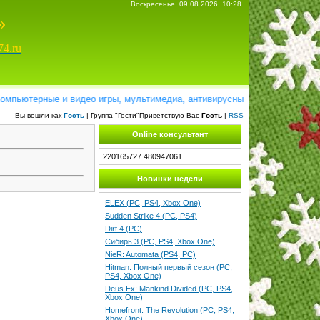
Воскресенье, 09.08.2026, 10:28
»
74.ru
ютерные и видео игры, мультимедиа, антивирусные программы, справочн
Вы вошли как
Гость
| Группа "
Гости
"Приветствую Вас
Гость
|
RSS
Online консультант
220165727
480947061
Новинки недели
ELEX (PC, PS4, Xbox One)
Sudden Strike 4 (PC, PS4)
Dirt 4 (PC)
Сибирь 3 (PC, PS4, Xbox One)
NieR: Automata (PS4, PC)
Hitman. Полный первый сезон (PC,
PS4, Xbox One)
Deus Ex: Mankind Divided (PC, PS4,
Xbox One)
Homefront: The Revolution (PC, PS4,
Xbox One)