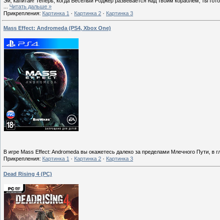
Эй, капитан! Теперь, когда Веселый Роджер развевается над твоим кораблем, ты го
...
Читать дальше »
Прикрепления:
Картинка 1
·
Картинка 2
·
Картинка 3
Mass Effect: Andromeda (PS4, Xbox One)
В игре Mass Effect: Andromeda вы окажетесь далеко за пределами Млечного Пути, в 
Прикрепления:
Картинка 1
·
Картинка 2
·
Картинка 3
Dead Rising 4 (PC)