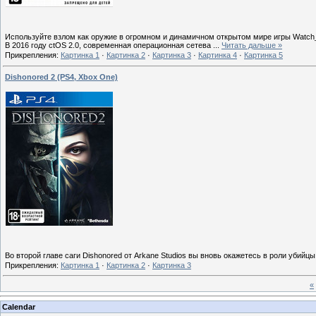
Используйте взлом как оружие в огромном и динамичном открытом мире игры Watch
В 2016 году ctOS 2.0, современная операционная сетева
...
Читать дальше »
Прикрепления:
Картинка 1
·
Картинка 2
·
Картинка 3
·
Картинка 4
·
Картинка 5
Dishonored 2 (PS4, Xbox One)
Во второй главе саги Dishonored от Arkane Studios вы вновь окажетесь в роли уби
Прикрепления:
Картинка 1
·
Картинка 2
·
Картинка 3
«
Calendar