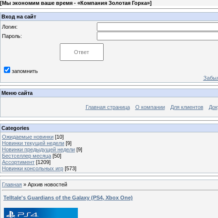
[
Мы экономим ваше время - «Компания Золотая Горка»
]
Вход на сайт
Логин:
Пароль:
запомнить
Забыл
Меню сайта
Главная страница
О компании
Для клиентов
Док
Categories
Ожидаемые новинки
[10]
Новинки текущей недели
[9]
Новинки предыдущей недели
[9]
Бестселлер месяца
[50]
Ассортимент
[1209]
Новинки консольных игр
[573]
Главная
»
Архив новостей
Telltale's Guardians of the Galaxy (PS4, Xbox One)