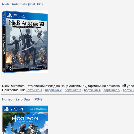
NieR: Automata (PS4, PC)
NieR: Automata - это свежий взгляд на жанр Action/RPG, гармонично сочетающий ув
Прикрепления:
Картинка 1
·
Картинка 2
·
Картинка 3
·
Картинка 4
·
Картинка 5
·
Картин
Horison Zero Dawn (PS4)