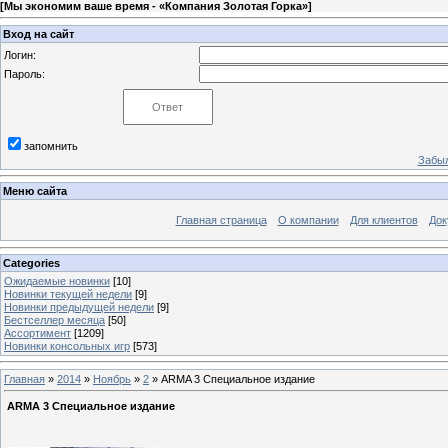
[
Мы экономим ваше время - «Компания Золотая Горка»
]
Вход на сайт
Логин:
Пароль:
запомнить
Забыл
Меню сайта
Главная страница
О компании
Для клиентов
Док
Categories
Ожидаемые новинки
[10]
Новинки текущей недели
[9]
Новинки предыдущей недели
[9]
Бестселлер месяца
[50]
Ассортимент
[1209]
Новинки консольных игр
[573]
Главная
»
2014
»
Ноябрь
»
2
» ARMA 3 Специальное издание
ARMA 3 Специальное издание