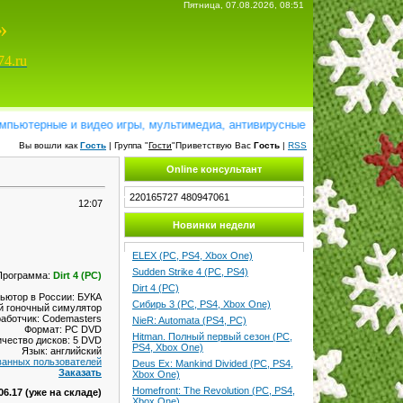
Пятница, 07.08.2026, 08:51
»
74.ru
терные и видео игры, мультимедиа, антивирусные программы, справочни
Вы вошли как
Гость
| Группа "
Гости
"Приветствую Вас
Гость
|
RSS
Online консультант
220165727
480947061
12:07
Новинки недели
ELEX (PC, PS4, Xbox One)
Sudden Strike 4 (PC, PS4)
Программа:
Dirt 4 (PC)
Dirt 4 (PC)
ьютор в России: БУКА
Сибирь 3 (PC, PS4, Xbox One)
й гоночный симулятор
аботчик: Codemasters
NieR: Automata (PS4, PC)
Формат: PC DVD
Hitman. Полный первый сезон (PC,
ичество дисков: 5 DVD
PS4, Xbox One)
Язык: английский
ванных пользователей
Deus Ex: Mankind Divided (PC, PS4,
Заказать
Xbox One)
Homefront: The Revolution (PC, PS4,
06.17 (уже на складе)
Xbox One)