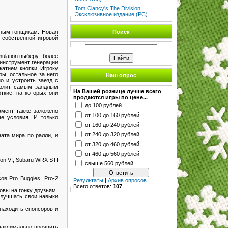
Tom Clancy's The Division.
Эксклюзивное издание (PC)
ьным гонщикам. Новая
Поиск
 собственной игровой
ulation выберут более
 инструмент генерации
жатием кнопки. Игроку
ы, остальное за него
Наш опрос
о и устроить заезд с
зволит самым заядлым
На Вашей рознице лучше всего
ткие, на которых они
продаются игры по цене...
до 100 рублей
амент также заложено
от 100 до 160 рублей
ые условия. И только
от 160 до 240 рублей
от 240 до 320 рублей
ната мира по ралли, и
от 320 до 460 рублей
от 460 до 560 рублей
ion VI, Subaru WRX STI
свыше 560 рублей
.
в Pro Buggies, Pro-2
Результаты
|
Архив опросов
Всего ответов:
107
овы на гонку друзьям.
 улучшать свои навыки
 находить спонсоров и
 максимально проявить