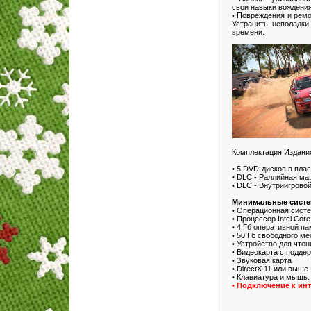
свои навыки вождения
• Повреждения и ремо
Устранить неполадк
времени.
Комплектация Издания
• 5 DVD-дисков в пла
• DLC - Раллийная м
• DLC - Внутриигрово
Минимальные систе
• Операционная систем
• Процессор Intel Core
• 4 Гб оперативной п
• 50 Гб свободного ме
• Устройство для чте
• Видеокарта с подде
• Звуковая карта
• DirectX 11 или выше
• Клавиатура и мышь.
•
Подключение к инт