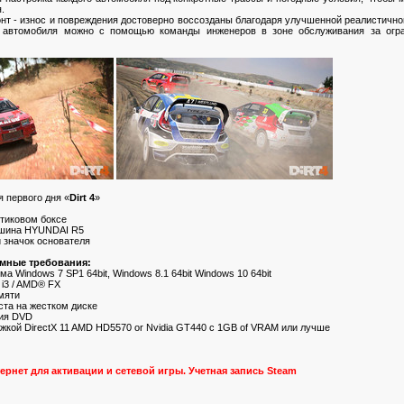
.
нт - износ и повреждения достоверно воссозданы благодаря улучшенной реалистичн
и автомобиля можно с помощью команды инженеров в зоне обслуживания за огра
 первого дня «
Dirt 4
»
стиковом боксе
ашина HYUNDAI R5
й значок основателя
мные требования:
а Windows 7 SP1 64bit, Windows 8.1 64bit Windows 10 64bit
 i3 / AMD® FX
амяти
ста на жестком диске
ния DVD
ржкой DirectX 11 AMD HD5570 or Nvidia GT440 c 1GB of VRAM или лучше
ернет для активации и сетевой игры. Учетная запись Steam