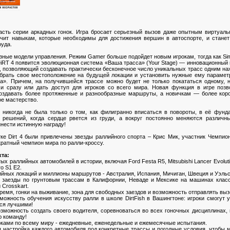
часть серии аркадных гонок. Игра бросает серьезный вызов даже опытным виртуал
чит навыкам, которые необходимы для достижения вершин в автоспорте, и станет
уда.
азные модели управления. Режим Gamer больше подойдет новым игрокам, тогда как Sim
iRT 4 появится эволюционная система «Ваша трасса» (Your Stage) — инновационный
 позволяющий создавать практически бесконечное число уникальных трасс одним на
брать свое местоположение на будущей локации и установить нужные ему параметр
а». Причем, на получившейся трассе можно будет не только покататься одному, н
и сразу или дать доступ для игроков со всего мира. Новая функция в игре по
оздавать более протяженные и разнообразные маршруты, а новичкам — более коро
ое мастерство.
 никогда не была только о том, как филигранно вписаться в повороты, в её фунд
 решений, когда сердце рвется из груди, а вокруг постоянно меняются различн
нести истинную награду!
ке Dirt 4 были привлечены звезды раллийного спорта – Крис Мик, участник Чемпио
кратный чемпион мира по ралли-кроссу.
та:
ых раллийных автомобилей в истории, включая Ford Festa R5, Mitsubishi Lancer Evolut
ro S1 E2.
ийных локаций и миллионы маршрутов - Австралия, Испания, Мичиган, Швеция и Уэльс
ие заезды по грунтовым трассам в Калифорнии, Неваде и Мексике на машинах классо
 Crosskart.
 время, гонки на выживание, зона для свободных заездов и возможность отправлять выз
можность обучения искусству ралли в школе DirtFish в Вашингтоне: игроки смогут
ься лучшими!
зможность создать своего водителя, соревноваться во всех гоночных дисциплинах,
ю команду!
оками по всему миру - ежедневные, еженедельные и ежемесячные испытания.
я настройка каждого автомобиля под конкретные трассы и погодные условия, чтобы