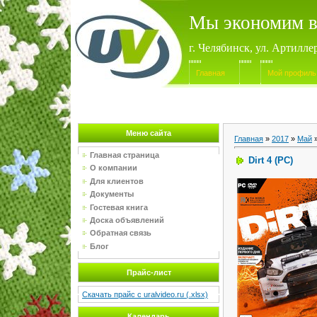
Мы экономим в
г. Челябинск, ул. Артилле
Главная
Мой профиль
Меню сайта
Главная
»
2017
»
Май
Главная страница
Dirt 4 (PC)
О компании
Для клиентов
Документы
Гостевая книга
Доска объявлений
Обратная связь
Блог
Прайс-лист
Скачать прайс с uralvideo.ru (.xlsx)
Календарь