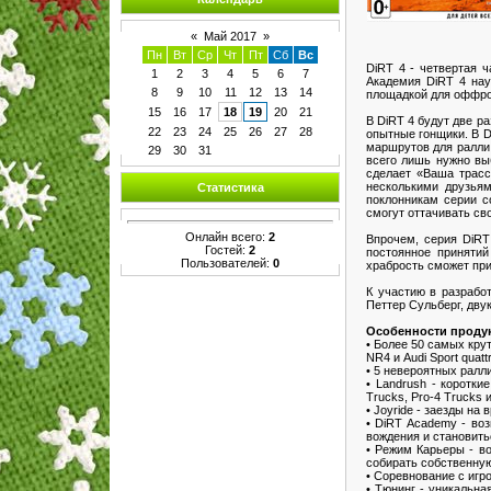
«
Май 2017
»
Пн
Вт
Ср
Чт
Пт
Сб
Вс
DiRT 4 - четвертая 
1
2
3
4
5
6
7
Академия DiRT 4 нау
8
9
10
11
12
13
14
площадкой для оффро
15
16
17
18
19
20
21
В DiRT 4 будут две р
22
23
24
25
26
27
28
опытные гонщики. В D
маршрутов для ралли,
29
30
31
всего лишь нужно вы
сделает «Ваша трасс
несколькими друзьям
Статистика
поклонникам серии с
смогут оттачивать св
Онлайн всего:
2
Впрочем, серия DiRT
Гостей:
2
постоянное принятий
Пользователей:
0
храбрость сможет при
К участию в разработ
Петтер Сульберг, дву
Особенности продук
• Более 50 самых крут
NR4 и Audi Sport quatt
• 5 невероятных ралл
• Landrush - коротк
Trucks, Pro-4 Trucks и
• Joyride - заезды на
• DiRT Academy - воз
вождения и становит
• Режим Карьеры - во
собирать собственну
• Соревнование с игр
• Тюнинг - уникальна