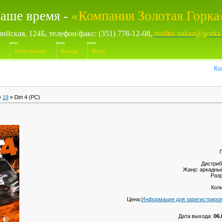
аше время -
«Компания Золотая Горка
рийская, 124Б, телефон/факс: (351) 778-12-08,
mailto: zakaz@gorka
Регистрация
Выход
Вход
Компью
»
19
» Dirt 4 (PC)
Дистриб
Жанр: аркадны
Разр
Кол
Цена:
Информация для зарегистриро
Дата выхода:
06.