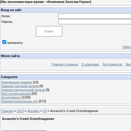
[
Мы экономим ваше время - «Компания Золотая Горка»
]
Вход на сайт
Логин:
Пароль:
запомнить
Забыл
Меню сайта
Главная страница
О компании
Для клиентов
Док
Categories
Ожидаемые новинки
[10]
Новинки текущей недели
[9]
Новинки предыдущей недели
[9]
Бестселлер месяца
[50]
Ассортимент
[1209]
Новинки консольных игр
[573]
Главная
»
2013
»
Декабрь
»
20
» Assassin’s Creed Освобождение
Assassin’s Creed Освобождение