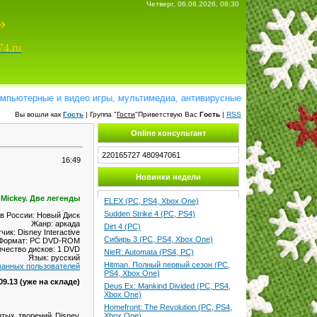
Четверг, 06.08.2026, 08:30
»
74.ru
терные и видео игры, мультимедиа, антивирусные программы, справочни
Вы вошли как
Гость
| Группа "
Гости
"Приветствую Вас
Гость
|
RSS
Online консультант
220165727
480947061
16:49
Новинки недели
 Mickey. Две легенды
ELEX (PC, PS4, Xbox One)
Sudden Strike 4 (PC, PS4)
в России: Новый Диск
Жанр: аркада
Dirt 4 (PC)
чик: Disney Interactive
Сибирь 3 (PC, PS4, Xbox One)
Формат: PC DVD-ROM
ичество дисков: 1 DVD
NieR: Automata (PS4, PC)
Язык: русский
Hitman. Полный первый сезон (PC,
ванных пользователей
PS4, Xbox One)
09.13 (уже на складе)
Deus Ex: Mankind Divided (PC, PS4,
Xbox One)
Homefront: The Revolution (PC, PS4,
тых творений Disney,
Xbox One)