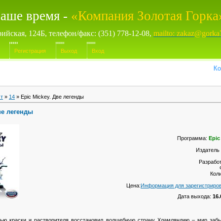
аше время -
«Компания Золотая Горка
рийская, 124Б, телефон/факс: (351) 778-12-08,
mailto: zakaz@gorka
Регистрация
Выход
Вход
Компью
ст
»
14
» Epic Mickey. Две легенды
ве легенды
Программа:
Epic
Издатель 
Разработ
Кол
Цена:
Информация для зарегистриро
Дата выхода:
16.
ю краски и растворителя восстановил волшебную страну Хламляндию – мир забы