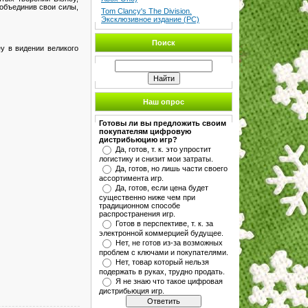
 объединив свои силы,
Tom Clancy's The Division.
Эксклюзивное издание (PC)
Поиск
y в видении великого
Наш опрос
Готовы ли вы предложить своим
покупателям цифровую
дистрибьюцию игр?
Да, готов, т. к. это упростит
логистику и снизит мои затраты.
Да, готов, но лишь части своего
ассортимента игр.
Да, готов, если цена будет
существенно ниже чем при
традиционном способе
распространения игр.
Готов в перспективе, т. к. за
электронной коммерцией будущее.
Нет, не готов из-за возможных
проблем с ключами и покупателями.
Нет, товар который нельзя
подержать в руках, трудно продать.
Я не знаю что такое цифровая
дистрибьюция игр.