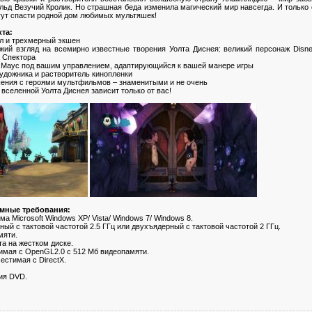
ьд Везучий Кролик. Но страшная беда изменила магический мир навсегда. И только
гут спасти родной дом любимых мультяшек!
та:
л и трехмерный экшен
жий взгляд на всемирно известные творения Уолта Диснея: великий персонаж Disne
 Спектора
и Маус под вашим управлением, адаптирующийся к вашей манере игры
художника и растворитель кинопленки
шения с героями мультфильмов – знаменитыми и не очень
вселенной Уолта Диснея зависит только от вас!
мные требования:
а Microsoft Windows XP/ Vista/ Windows 7/ Windows 8.
ный с тактовой частотой 2.5 ГГц или двухъядерный с тактовой частотой 2 ГГц.
мяти.
та на жестком диске.
имая с OpenGL2.0 с 512 Мб видеопамяти.
естимая с DirectX.
ния DVD.