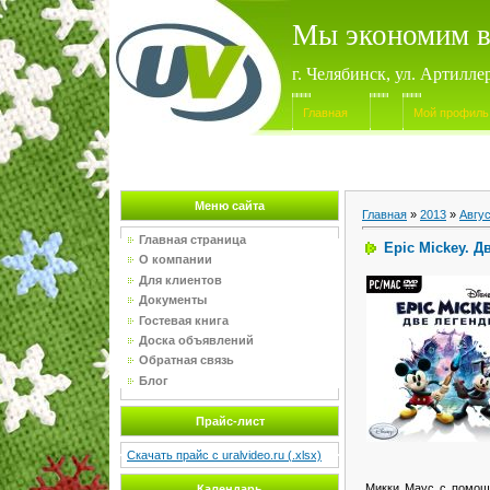
Мы экономим в
г. Челябинск, ул. Артилле
Главная
Мой профиль
Меню сайта
Главная
»
2013
»
Авгу
Главная страница
Epic Mickey. Д
О компании
Для клиентов
Документы
Гостевая книга
Доска объявлений
Обратная связь
Блог
Прайс-лист
Скачать прайс с uralvideo.ru (.xlsx)
Микки Маус с помощь
Календарь