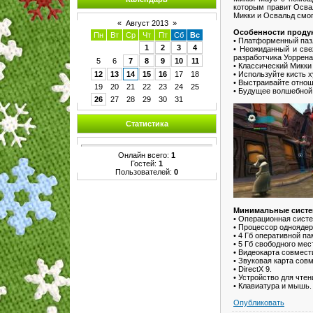
которым правит Освал
Микки и Освальд смо
«
Август 2013
»
Особенности продук
Пн
Вт
Ср
Чт
Пт
Сб
Вс
• Платформенный паз
1
2
3
4
• Неожиданный и све
разработчика Уоррена
5
6
7
8
9
10
11
• Классический Микк
• Используйте кисть 
12
13
14
15
16
17
18
• Выстраивайте отно
19
20
21
22
23
24
25
• Будущее волшебной 
26
27
28
29
30
31
Статистика
Онлайн всего:
1
Гостей:
1
Пользователей:
0
Минимальные систе
• Операционная систем
• Процессор одноядер
• 4 Гб оперативной па
• 5 Гб свободного мес
• Видеокарта совмест
• Звуковая карта совм
• DirectX 9.
• Устройство для чте
• Клавиатура и мышь.
Опубликовать