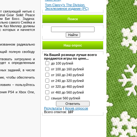
Tom Clancy's The Division.
Эксклюзивное издание (PC)
жит связующей нитью с
al Gear Solid: Peace
ом Биг Босс. Задача:
Поиск
ельно самого Снейка и
ник Каз Миллер должны
с которых и начнется
ризванном радикально
Наш опрос
лящий полную свободу
На Вашей рознице лучше всего
продаются игры по цене...
ствовать хитроумно и
едет к определенным
до 100 рублей
от 100 до 160 рублей
ных заданий, в числе
от 160 до 240 рублей
ию, чтобы обеспечить
от 240 до 320 рублей
ловиях – пользуйтесь
от 320 до 460 рублей
ления PS4 и Xbox One,
от 460 до 560 рублей
свыше 560 рублей
Результаты
|
Архив опросов
Всего ответов:
107