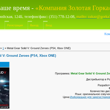
аше время -
«Компания Золотая Горка
рийская, 124Б, телефон/факс: (351) 778-12-08,
mailto: zakaz@gorka
Регистрация
Выход
Вход
Компью
»
1
» Metal Gear Solid V: Ground Zeroes (PS4, Xbox ONE)
id V: Ground Zeroes (PS4, Xbox ONE)
Программа:
Metal Gear Solid V: Ground Z
Дистрибьютор в Р
Разработч
Количество диск
Язык: оригинальное озвуче
Цена:
Информация для зарегистриро