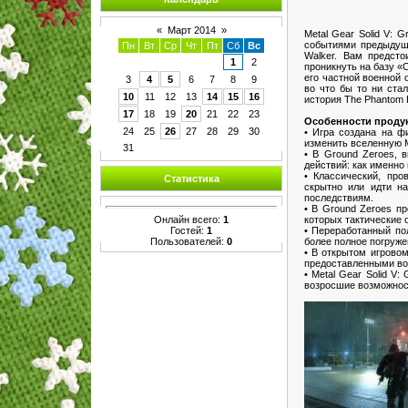
«
Март 2014
»
Metal Gear Solid V: 
событиями предыдущи
Пн
Вт
Ср
Чт
Пт
Сб
Вс
Walker. Вам предсто
1
2
проникнуть на базу «
его частной военной 
3
4
5
6
7
8
9
во что бы то ни ста
10
11
12
13
14
15
16
история The Phantom 
17
18
19
20
21
22
23
Особенности продук
24
25
26
27
28
29
30
• Игра создана на ф
изменить вселенную Me
31
• В Ground Zeroes, 
действий: как именно
• Классический, про
Статистика
скрытно или идти н
последствиям.
• В Ground Zeroes п
Онлайн всего:
1
которых тактические 
Гостей:
1
• Переработанный по
Пользователей:
0
более полное погруже
• В открытом игрово
предоставленными во
• Metal Gear Solid V
возросшие возможнос