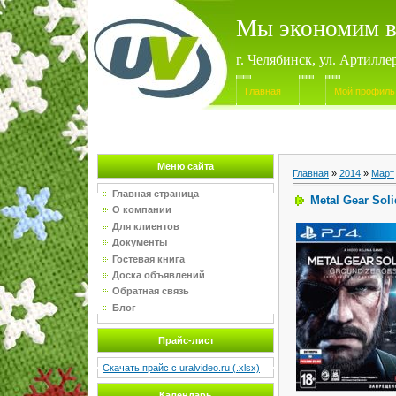
Мы экономим в
г. Челябинск, ул. Артилле
Главная
Мой профиль
Меню сайта
Главная
»
2014
»
Март
Главная страница
Metal Gear Sol
О компании
Для клиентов
Документы
Гостевая книга
Доска объявлений
Обратная связь
Блог
Прайс-лист
Скачать прайс с uralvideo.ru (.xlsx)
Календарь