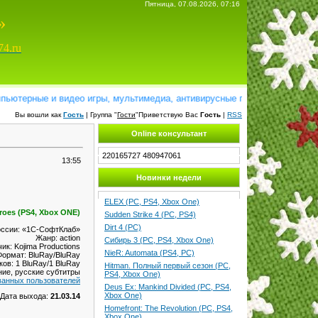
Пятница, 07.08.2026, 07:16
»
74.ru
терные и видео игры, мультимедиа, антивирусные программы, справочник
Вы вошли как
Гость
| Группа "
Гости
"Приветствую Вас
Гость
|
RSS
Online консультант
220165727
480947061
13:55
Новинки недели
ELEX (PC, PS4, Xbox One)
eroes (PS4, Xbox ONE)
Sudden Strike 4 (PC, PS4)
Dirt 4 (PC)
оссии: «1С-СофтКлаб»
Жанр: action
Сибирь 3 (PC, PS4, Xbox One)
ик: Kojima Productions
NieR: Automata (PS4, PC)
Формат: BluRay/BluRay
ов: 1 BluRay/1 BluRay
Hitman. Полный первый сезон (PC,
ние, русские субтитры
PS4, Xbox One)
ванных пользователей
Deus Ex: Mankind Divided (PC, PS4,
Xbox One)
Дата выхода:
21.03.14
Homefront: The Revolution (PC, PS4,
Xbox One)