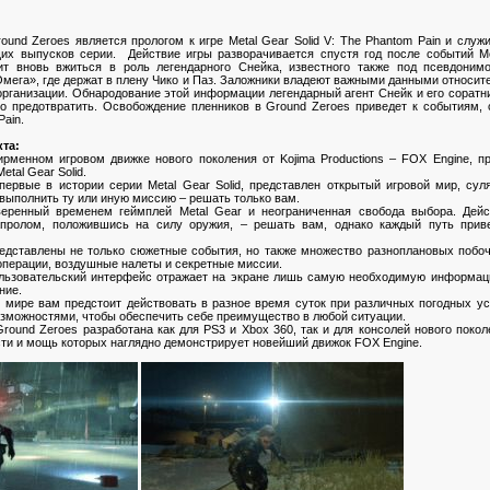
Ground Zeroes является прологом к игре Metal Gear Solid V: The Phantom Pain и слу
х выпусков серии. Действие игры разворачивается спустя год после событий Met
ит вновь вжиться в роль легендарного Снейка, известного также под псевдоним
Омега», где держат в плену Чико и Паз. Заложники владеют важными данными относит
организации. Обнародование этой информации легендарный агент Снейк и его сорат
ло предотвратить. Освобождение пленников в Ground Zeroes приведет к событиям, 
Pain.
та:
ирменном игровом движке нового поколения от Kojima Productions – FOX Engine, п
tal Gear Solid.
впервые в истории серии Metal Gear Solid, представлен открытый игровой мир, су
 выполнить ту или иную миссию – решать только вам.
веренный временем геймплей Metal Gear и неограниченная свобода выбора. Дей
апролом, положившись на силу оружия, – решать вам, однако каждый путь прив
редставлены не только сюжетные события, но также множество разноплановых побоч
операции, воздушные налеты и секретные миссии.
льзовательский интерфейс отражает на экране лишь самую необходимую информац
ние.
м мире вам предстоит действовать в разное время суток при различных погодных ус
зможностями, чтобы обеспечить себе преимущество в любой ситуации.
: Ground Zeroes разработана как для PS3 и Xbox 360, так и для консолей нового поко
ти и мощь которых наглядно демонстрирует новейший движок FOX Engine.