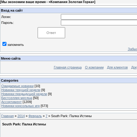
[
Мы экономим ваше время - «Компания Золотая Горка»
]
Вход на сайт
Логин:
Пароль:
запомнить
Забыл
Меню сайта
Главная страница
О компании
Для клиентов
Док
Categories
Ожидаемые новинки
[10]
Новинки текущей недели
[9]
Новинки предыдущей недели
[9]
Бестселлер месяца
[50]
Ассортимент
[1209]
Новинки консольных игр
[573]
Главная
»
2014
»
Февраль
»
7
» South Park: Палка Истины
South Park: Палка Истины