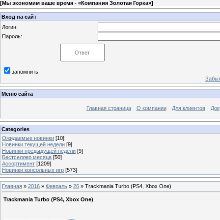
[
Мы экономим ваше время - «Компания Золотая Горка»
]
Вход на сайт
Логин:
Пароль:
запомнить
Забыл
Меню сайта
Главная страница
О компании
Для клиентов
Док
Categories
Ожидаемые новинки
[10]
Новинки текущей недели
[9]
Новинки предыдущей недели
[9]
Бестселлер месяца
[50]
Ассортимент
[1209]
Новинки консольных игр
[573]
Главная
»
2016
»
Февраль
»
26
» Trackmania Turbo (PS4, Xbox One)
Trackmania Turbo (PS4, Xbox One)