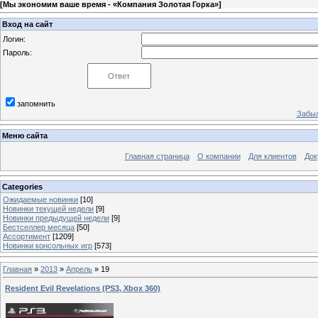
[
Мы экономим ваше время - «Компания Золотая Горка»
]
Вход на сайт
Логин:
Пароль:
запомнить
Забыл
Меню сайта
Главная страница
О компании
Для клиентов
Док
Categories
Ожидаемые новинки
[10]
Новинки текущей недели
[9]
Новинки предыдущей недели
[9]
Бестселлер месяца
[50]
Ассортимент
[1209]
Новинки консольных игр
[573]
Главная
»
2013
»
Апрель
»
19
Resident Evil Revelations (PS3, Xbox 360)