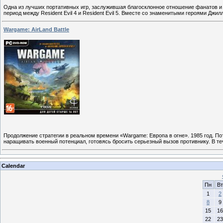
Одна из лучших портативных игр, заслужившая благосклонное отношение фанатов и п
период между Resident Evil 4 и Resident Evil 5. Вместе со знаменитыми героями Дж
Wargame: AirLand Battle
Продолжение стратегии в реальном времени «Wargame: Европа в огне». 1985 год. 
наращивать военный потенциал, готовясь бросить серьезный вызов противнику. В те
Calendar
Пн
Вт
1
2
8
9
15
16
22
23