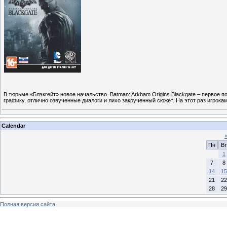
В тюрьме «Блэкгейт» новое начальство. Batman: Arkham Origins Blackgate – первое
графику, отлично озвученные диалоги и лихо закрученный сюжет. На этот раз игрока
Calendar
Пн
Вт
1
7
8
14
15
21
22
28
29
Полная версия сайта