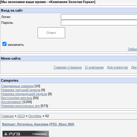
[
Мы экономим ваше время - «Компания Золотая Горка»
]
Вход на сайт
Логин:
Пароль:
запомнить
Забыл
Меню сайта
Главная страница
О компании
Для клиентов
Док
Categories
Ожидаемые новинки
[10]
Новинки текущей недели
[9]
Новинки предыдущей недели
[9]
Бестселлер месяца
[50]
Ассортимент
[1209]
Новинки консольных игр
[573]
Главная
»
2013
»
Октябрь
»
02
Batman: Летопись Аркхема (PS3, Xbox 360)