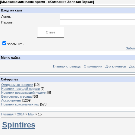
[
Мы экономим ваше время - «Компания Золотая Горка»
]
Вход на сайт
Логин:
Пароль:
запомнить
Забыл
Меню сайта
Главная страница
О компании
Для клиентов
Док
Categories
Ожидаемые новинки
[10]
Новинки текущей недели
[9]
Новинки предыдущей недели
[9]
Бестселлер месяца
[50]
Ассортимент
[1209]
Новинки консольных игр
[573]
Главная
»
2014
»
Май
»
15
Spintires