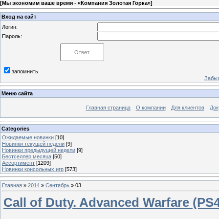
[
Мы экономим ваше время - «Компания Золотая Горка»
]
Вход на сайт
Логин:
Пароль:
запомнить
Забыл
Меню сайта
Главная страница
О компании
Для клиентов
Док
Categories
Ожидаемые новинки
[10]
Новинки текущей недели
[9]
Новинки предыдущей недели
[9]
Бестселлер месяца
[50]
Ассортимент
[1209]
Новинки консольных игр
[573]
Главная
»
2014
»
Сентябрь
»
03
Call of Duty. Advanced Warfare (PS