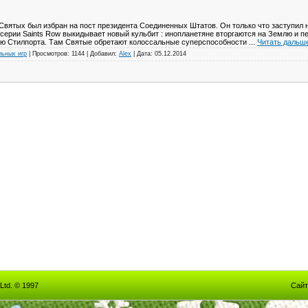
 Святых был избран на пост президента Соединенных Штатов. Он только что заступил на
серии Saints Row выкидывает новый кульбит : инопланетяне вторгаются на Землю и п
ю Стилпорта. Там Святые обретают колоссальные суперспособности
...
Читать дальш
льных игр
|
Просмотров:
1144
|
Добавил:
Alex
|
Дата:
05.12.2014
Ltd. © 1997
Сайт