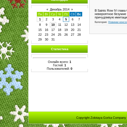
«
Декабрь 2014
»
В Saints Row IV глава
невероятное безумие 
Пн
Вт
Ср
Чт
Пт
Сб
Вс
причудливую имитаци
1
2
3
4
5
6
7
Категория:
Новинки консо
8
9
10
11
12
13
14
15
16
17
18
19
20
21
22
23
24
25
26
27
28
29
30
31
Статистика
Онлайн всего:
1
Гостей:
1
Пользователей:
0
Copyright Zolotaya Gorka Company 