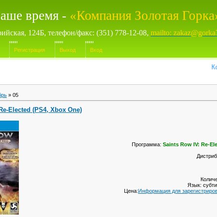
аше время -
«Компания Золотая Горка
рийская, 124Б, телефон/факс: (351) 778-12-08,
mailto: zakaz@gorka
Регистрация
Выход
Вход
Компь
брь
»
05
 Re-Elected (PS4, Xbox One)
Программа:
Saints Row IV: Re-El
Дистриб
Количе
Язык: субт
Цена:
Информация для зарегистриро