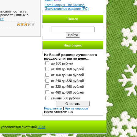
Tom Clancy's The Division.
Эксклюзивное издание (PC)
 свой пост, и тут
ереносят Святых в
е »
Поиск
Наш опрос
На Вашей рознице лучше всего
продаются игры по цене...
до 100 рублей
от 100 до 160 рублей
от 160 до 240 рублей
от 240 до 320 рублей
от 320 до 460 рублей
от 460 до 560 рублей
свыше 560 рублей
Результаты
|
Архив опросов
Всего ответов:
107
 управляется системой
uCoz