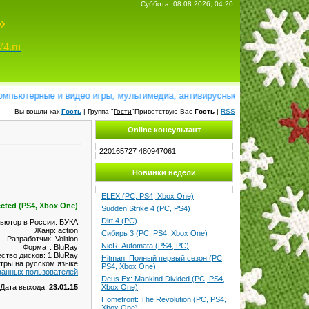
Суббота, 08.08.2026, 04:20
»
74.ru
ютерные и видео игры, мультимедиа, антивирусные программы, справочн
Вы вошли как
Гость
| Группа "
Гости
"Приветствую Вас
Гость
|
RSS
Online консультант
220165727
480947061
Новинки недели
ELEX (PC, PS4, Xbox One)
ected (PS4, Xbox One)
Sudden Strike 4 (PC, PS4)
Dirt 4 (PC)
ьютор в России: БУКА
Жанр: action
Сибирь 3 (PC, PS4, Xbox One)
Разработчик: Volition
NieR: Automata (PS4, PC)
Формат: BluRay
ство дисков: 1 BluRay
Hitman. Полный первый сезон (PC,
итры на русском языке
PS4, Xbox One)
ванных пользователей
Deus Ex: Mankind Divided (PC, PS4,
Xbox One)
Дата выхода:
23.01.15
Homefront: The Revolution (PC, PS4,
Xbox One)