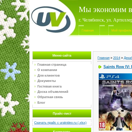
Мы экономим в
г. Челябинск, ул. Артилле
Главная
Мой профиль
Меню сайта
Главная
»
2014
»
Дека
Главная страница
Saints Row IV:
О компании
Для клиентов
Документы
Гостевая книга
Доска объявлений
Обратная связь
Блог
Прайс-лист
Скачать прайс с uralvideo.ru (.xlsx)
Календарь