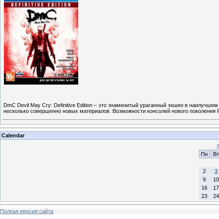
DmC Devil May Cry: Definitive Edition – это знаменитый ураганный экшен в наилучшем 
несколько совершенно новых материалов. Возможности консолей нового поколения Pl
Calendar
Пн
Вт
2
3
9
10
16
17
23
24
Полная версия сайта