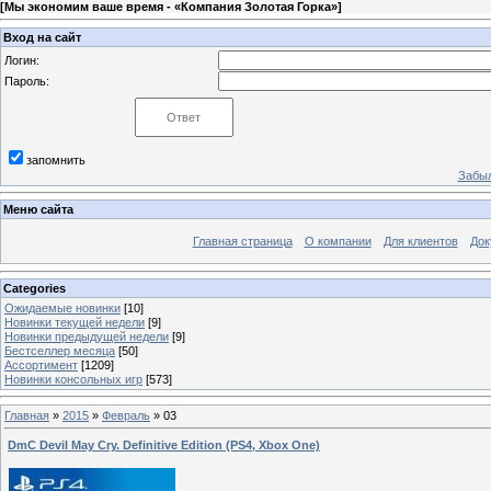
[
Мы экономим ваше время - «Компания Золотая Горка»
]
Вход на сайт
Логин:
Пароль:
запомнить
Забыл
Меню сайта
Главная страница
О компании
Для клиентов
Док
Categories
Ожидаемые новинки
[10]
Новинки текущей недели
[9]
Новинки предыдущей недели
[9]
Бестселлер месяца
[50]
Ассортимент
[1209]
Новинки консольных игр
[573]
Главная
»
2015
»
Февраль
»
03
DmC Devil May Cry. Definitive Edition (PS4, Xbox One)