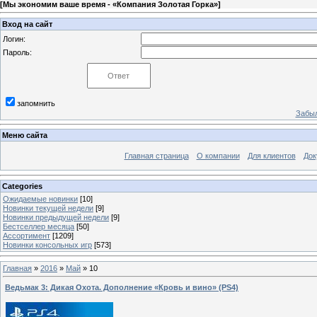
[
Мы экономим ваше время - «Компания Золотая Горка»
]
Вход на сайт
Логин:
Пароль:
запомнить
Забыл
Меню сайта
Главная страница
О компании
Для клиентов
Док
Categories
Ожидаемые новинки
[10]
Новинки текущей недели
[9]
Новинки предыдущей недели
[9]
Бестселлер месяца
[50]
Ассортимент
[1209]
Новинки консольных игр
[573]
Главная
»
2016
»
Май
»
10
Ведьмак 3: Дикая Охота. Дополнение «Кровь и вино» (PS4)