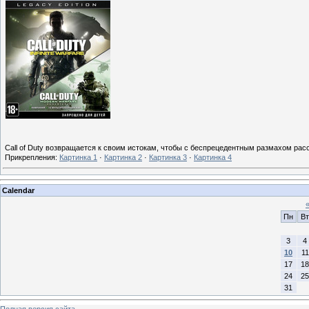
Call of Duty возвращается к своим истокам, чтобы с беспрецедентным размахом рас
Прикрепления:
Картинка 1
·
Картинка 2
·
Картинка 3
·
Картинка 4
Calendar
Пн
Вт
3
4
10
11
17
18
24
25
31
Полная версия сайта