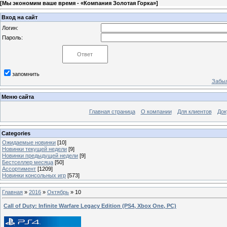
[
Мы экономим ваше время - «Компания Золотая Горка»
]
Вход на сайт
Логин:
Пароль:
запомнить
Забыл
Меню сайта
Главная страница
О компании
Для клиентов
Док
Categories
Ожидаемые новинки
[10]
Новинки текущей недели
[9]
Новинки предыдущей недели
[9]
Бестселлер месяца
[50]
Ассортимент
[1209]
Новинки консольных игр
[573]
Главная
»
2016
»
Октябрь
»
10
Call of Duty: Infinite Warfare Legacy Edition (PS4, Xbox One, PC)