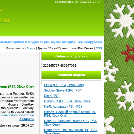
Воскресенье, 09.08.2026, 14:07
»
74.ru
ютерные и видео игры, мультимедиа, антивирусные программы, справочн
Вы вошли как
Гость
| Группа "
Гости
"Приветствую Вас
Гость
|
RSS
Online консультант
220165727
480947061
Новинки недели
ELEX (PC, PS4, Xbox One)
ogun (PS4, Xbox One)
Sudden Strike 4 (PC, PS4)
ьютор в России: БУКА
Dirt 4 (PC)
альном времени/Action
Daedalic Entertainment
Сибирь 3 (PC, PS4, Xbox One)
Формат: BlueRay
NieR: Automata (PS4, PC)
тво дисков: 1 BlueRay
итры на русском языке
Hitman. Полный первый сезон (PC,
ванных пользователей
PS4, Xbox One)
Заказать
Deus Ex: Mankind Divided (PC, PS4,
Xbox One)
Дата выхода:
28.07.17
Homefront: The Revolution (PC, PS4,
Xbox One)