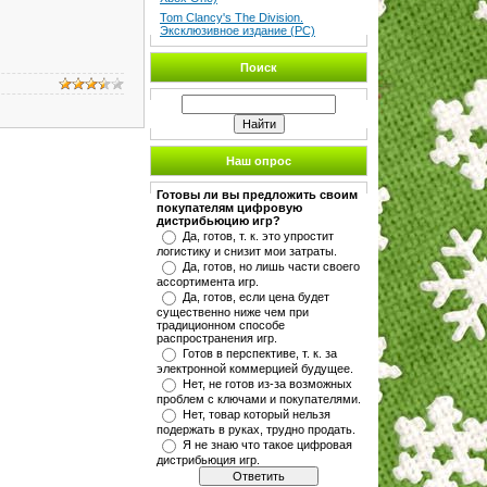
Tom Clancy's The Division.
Эксклюзивное издание (PC)
Поиск
Наш опрос
Готовы ли вы предложить своим
покупателям цифровую
дистрибьюцию игр?
Да, готов, т. к. это упростит
логистику и снизит мои затраты.
Да, готов, но лишь части своего
ассортимента игр.
Да, готов, если цена будет
существенно ниже чем при
традиционном способе
распространения игр.
Готов в перспективе, т. к. за
электронной коммерцией будущее.
Нет, не готов из-за возможных
проблем с ключами и покупателями.
Нет, товар который нельзя
подержать в руках, трудно продать.
Я не знаю что такое цифровая
дистрибьюция игр.