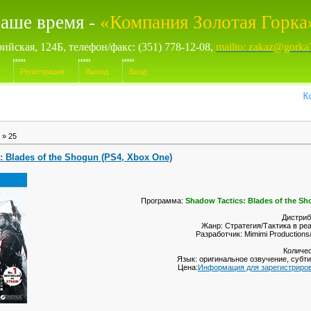
аше время -
«Компания Золотая Горка
рийская, 124Б, телефон/факс: (351) 778-12-08,
mailto: zakaz@gorka
Регистрация
Выход
Вход
Компь
»
25
: Blades of the Shogun (PS4, Xbox One)
Программа:
Shadow Tactics: Blades of the Sh
Дистриб
Жанр: Стратегия/Тактика в ре
Разработчик: Mimimi Productions/
Количес
Язык: оригинальное озвучение, субт
Цена:
Информация для зарегистриро