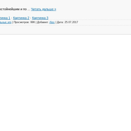
достойнейшим и по
...
Читать дальше »
тинка 1
·
Картинка 2
·
Картинка 3
льных игр
|
Просмотров:
996
|
Добавил:
Alex
|
Дата:
25.07.2017