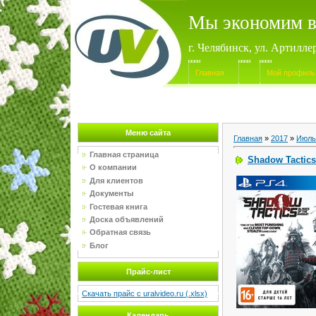
Мы экономим в
г. Челябинск, ул. Артилле
Главная
Мой профиль
Меню сайта
Главная
»
2017
»
Июль
Главная страница
Shadow Tactics
О компании
Для клиентов
Документы
Гостевая книга
Доска объявлений
Обратная связь
Блог
Прайс-лист
Скачать прайс с uralvideo.ru (.xlsx)
Календарь