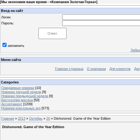
[
Мы экономим ваше время - «Компания Золотая Горка»
]
Вход на сайт
Логин:
Пароль:
запомнить
Забыл
Меню сайта
Главная страница
О компании
Для клиентов
Док
Categories
Ожидаемые новинки
[10]
Новинки текущей недели
[9]
Новинки предыдущей недели
[9]
Бестселлер месяца
[50]
Ассортимент
[1209]
Новинки консольных игр
[573]
Главная
»
2013
»
Октябрь
»
20
» Dishonored. Game of the Year Edition
Dishonored. Game of the Year Edition