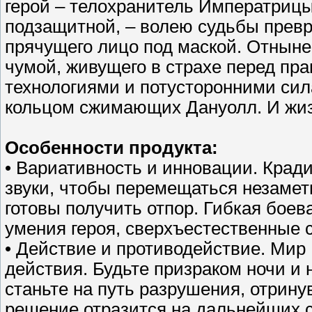
герой – телохранитель Императрицы
подзащитной, – волею судьбы превр
прячущего лицо под маской. Отныне 
чумой, живущего в страхе перед п
технологиями и потусторонними сила
кольцом сжимающих Дануолл. И жиз
Особенности продукта:
• Вариативность и инновации. Крад
звуки, чтобы перемещаться незаметно
готовы получить отпор. Гибкая бое
умения героя, сверхъестественные 
• Действие и противодействие. Мир 
действия. Будьте призраком ночи и
станьте на путь разрушения, отрин
решение отразится на дальнейших 