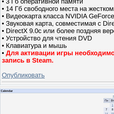
• 3 Гб оперативной памяти
• 14 Гб свободного места на жестком
• Видеокарта класса NVIDIA GeForc
• Звуковая карта, совместимая с Dir
• DirectX 9.0c или более поздняя ве
• Устройство для чтения DVD
• Клавиатура и мышь
•
Для активации игры необходимо 
запись в Steam.
Опубликовать
Calendar
Пн
Вт
1
7
8
14
15