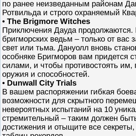
по ранее неизведанным районам Дан
Ротвильда и строго охраняемый Ква
•
The Brigmore Witches
Приключения Дауда продолжаются. В
бригморских ведьм – только от вас з
свет или тьма. Дануолл вновь стано
особняке Бригморов вам придется с
силами, и чтобы противостоять им,
оружия и способностей.
•
Dunwall City Trials
В вашем распоряжении гибкая боев
возможности для скрытного перемещ
невероятных испытаний на 10 уника
стремительный – таким должен быт
достижения и отыщите все секреты,
таблиц рекордов.