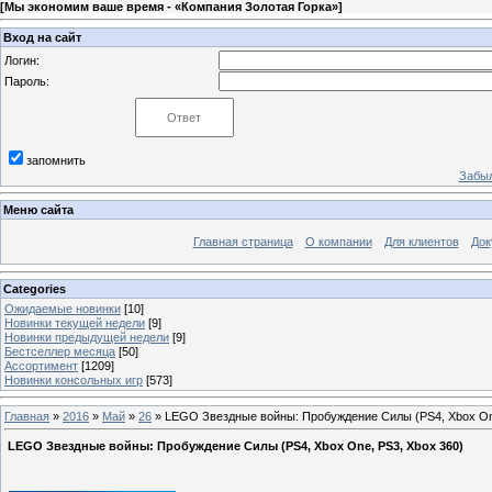
[
Мы экономим ваше время - «Компания Золотая Горка»
]
Вход на сайт
Логин:
Пароль:
запомнить
Забыл
Меню сайта
Главная страница
О компании
Для клиентов
Док
Categories
Ожидаемые новинки
[10]
Новинки текущей недели
[9]
Новинки предыдущей недели
[9]
Бестселлер месяца
[50]
Ассортимент
[1209]
Новинки консольных игр
[573]
Главная
»
2016
»
Май
»
26
» LEGO Звездные войны: Пробуждение Силы (PS4, Xbox One
LEGO Звездные войны: Пробуждение Силы (PS4, Xbox One, PS3, Xbox 360)