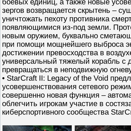
боевых единиц, а также новые усо
зергов возвращается скрытень – суще
уничтожать пехоту противника сме
появляющимися из-под земли. Прот
новым оружием, буквально сметающ
при помощи мощнейшего выброса эн
достижении превосходства в воздух
универсальный тяжелый корабль с 
превращаться в неподвижную огнев
• StarCraft II: Legacy of the Void пр
усовершенствования сетевого режим
совершенно новая функция – автома
облегчить игрокам участие в состяз
киберспортивного сообщества StarCra