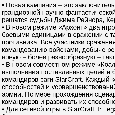
• Новая кампания – это заключите
грандиозной научно-фантастическо
решатся судьбы Джима Рейнора, Керр
• В новом режиме «Архонт» два игр
боевыми единицами в сражении с та
противника. Все участники сражения
командованию войсками, добыче рес
новую – более разнообразную – такт
• В новом совместном режиме «Коа
выполнения поставленных целей и б
командиров саги StarCraft. Каждый
способностей и усовершенствовани
армии. По мере прохождения сценар
командиров и развивать их способн
• Для сетевой игры в StarCraft II: Le