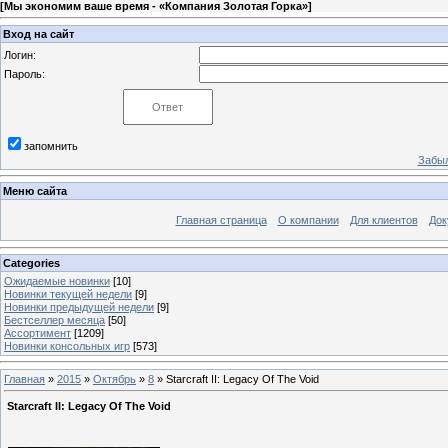
[
Мы экономим ваше время - «Компания Золотая Горка»
]
Вход на сайт
Логин:
Пароль:
запомнить
Забыл
Меню сайта
Главная страница
О компании
Для клиентов
Док
Categories
Ожидаемые новинки
[10]
Новинки текущей недели
[9]
Новинки предыдущей недели
[9]
Бестселлер месяца
[50]
Ассортимент
[1209]
Новинки консольных игр
[573]
Главная
»
2015
»
Октябрь
»
8
» Starcraft II: Legacy Of The Void
Starcraft II: Legacy Of The Void