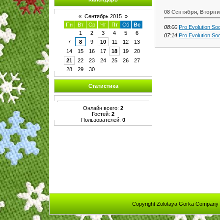
08 Сентября, Вторни
«
Сентябрь 2015
»
Пн
Вт
Ср
Чт
Пт
Сб
Вс
08:00
Pro Evolution So
1
2
3
4
5
6
07:14
Pro Evolution So
7
8
9
10
11
12
13
14
15
16
17
18
19
20
21
22
23
24
25
26
27
28
29
30
Статистика
Онлайн всего:
2
Гостей:
2
Пользователей:
0
Copyright Zolotaya Gorka Company 