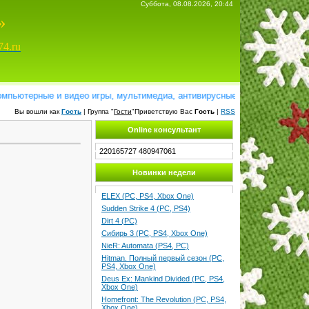
Суббота, 08.08.2026, 20:44
»
74.ru
ютерные и видео игры, мультимедиа, антивирусные программы, справочн
Вы вошли как
Гость
| Группа "
Гости
"Приветствую Вас
Гость
|
RSS
Online консультант
220165727
480947061
Новинки недели
ELEX (PC, PS4, Xbox One)
Sudden Strike 4 (PC, PS4)
Dirt 4 (PC)
Сибирь 3 (PC, PS4, Xbox One)
NieR: Automata (PS4, PC)
Hitman. Полный первый сезон (PC,
PS4, Xbox One)
Deus Ex: Mankind Divided (PC, PS4,
Xbox One)
Homefront: The Revolution (PC, PS4,
Xbox One)