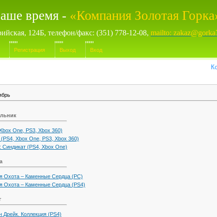
аше время -
«Компания Золотая Горка
рийская, 124Б, телефон/факс: (351) 778-12-08,
mailto: zakaz@gorka
Регистрация
Выход
Вход
Компь
ябрь
ельник
Xbox One, PS3, Xbox 360)
 (PS4, Xbox One, PS3, Xbox 360)
: Синдикат (PS4, Xbox One)
а
ая Охота – Каменные Сердца (PC)
ая Охота – Каменные Сердца (PS4)
г
н Дрейк. Коллекция (PS4)