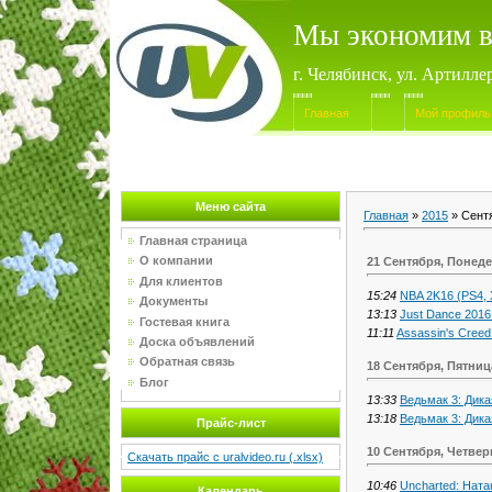
Мы экономим в
г. Челябинск, ул. Артилле
Главная
Мой профиль
Меню сайта
Главная
»
2015
»
Сент
Главная страница
О компании
21 Сентября, Понед
Для клиентов
15:24
NBA 2K16 (PS4, 
Документы
13:13
Just Dance 2016
Гостевая книга
11:11
Assassin's Creed
Доска объявлений
Обратная связь
18 Сентября, Пятниц
Блог
13:33
Ведьмак 3: Дик
13:18
Ведьмак 3: Дик
Прайс-лист
10 Сентября, Четвер
Скачать прайс с uralvideo.ru (.xlsx)
10:46
Uncharted: Ната
Календарь