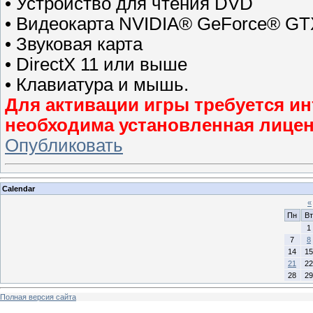
• Устройство для чтения DVD
• Видеокарта NVIDIA® GeForce® GT
• Звуковая карта
• DirectX 11 или выше
• Клавиатура и мышь.
Для активации игры требуется ин
необходима установленная лиценз
Опубликовать
Calendar
«
Пн
Вт
1
7
8
14
15
21
22
28
29
Полная версия сайта