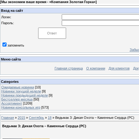
[
Мы экономим ваше время - «Компания Золотая Горка»
]
Вход на сайт
Логин:
Пароль:
запомнить
Забыл
Меню сайта
Главная страница
О компании
Для клиентов
Док
Categories
Ожидаемые новинки
[10]
Новинки текущей недели
[9]
Новинки предыдущей недели
[9]
Бестселлер месяца
[50]
Ассортимент
[1209]
Новинки консольных игр
[573]
Главная
»
2015
»
Сентябрь
»
18
» Ведьмак 3: Дикая Охота – Каменные Сердца (PC)
Ведьмак 3: Дикая Охота – Каменные Сердца (PC)