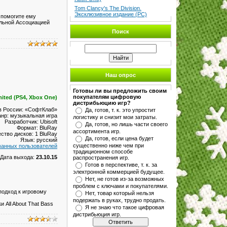
Tom Clancy's The Division.
Эксклюзивное издание (PC)
 помогите ему
ольной Ассоциацией
Поиск
Наш опрос
Готовы ли вы предложить своим
покупателям цифровую
mited (PS4, Xbox One)
дистрибьюцию игр?
в России: «СофтКлаб»
Да, готов, т. к. это упростит
нр: музыкальная игра
логистику и снизит мои затраты.
Разработчик: Ubisoft
Да, готов, но лишь части своего
Формат: BluRay
ассортимента игр.
ство дисков: 1 BluRay
Да, готов, если цена будет
Язык: русский
существенно ниже чем при
ванных пользователей
традиционном способе
Дата выхода:
23.10.15
распространения игр.
Готов в перспективе, т. к. за
электронной коммерцией будущее.
Нет, не готов из-за возможных
проблем с ключами и покупателями.
подход к игровому
Нет, товар который нельзя
подержать в руках, трудно продать.
 All About That Bass
Я не знаю что такое цифровая
дистрибьюция игр.