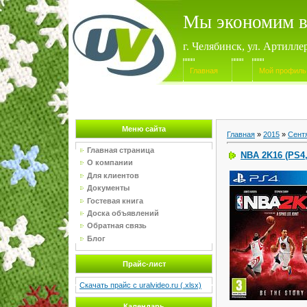
Мы экономим в
г. Челябинск, ул. Артилле
Главная
Мой профиль
Меню сайта
Главная
»
2015
»
Сент
Главная страница
NBA 2K16 (PS4,
О компании
Для клиентов
Документы
Гостевая книга
Доска объявлений
Обратная связь
Блог
Прайс-лист
Скачать прайс с uralvideo.ru (.xlsx)
Календарь