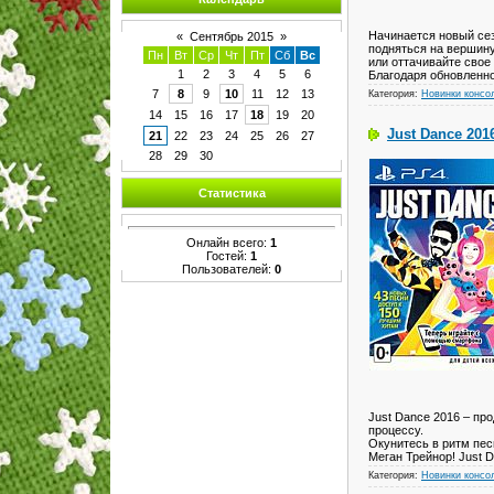
Начинается новый сез
«
Сентябрь 2015
»
подняться на вершину
Пн
Вт
Ср
Чт
Пт
Сб
Вс
или оттачивайте свое
1
2
3
4
5
6
Благодаря обновленн
7
8
9
10
11
12
13
Категория:
Новинки консо
14
15
16
17
18
19
20
Just Dance 201
21
22
23
24
25
26
27
28
29
30
Статистика
Онлайн всего:
1
Гостей:
1
Пользователей:
0
Just Dance 2016 – пр
процессу.
Окунитесь в ритм пес
Меган Трейнор! Just 
Категория:
Новинки консо