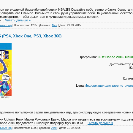
он легендарной баскетбольной серии NBA 2K! Создайте собственного баскетболиста и
 спортивного Олимпа. Возьмите в свои руки управление всей Национальной Баскетб
 мастерство, чтобы сразиться с лучшими игроками мира по сети.
о
...
Читать дальше »
льных игр
|
Просмотров:
1205
|
Добавил:
Alex
|
Дата:
21.09.2015
6 (PS4, Xbox One, PS3, Xbox 360)
Программа:
Just Dance 2016. Unli
Дистрибьютор 
Жа
Количе
Цена:
Информация для зарегистриро
одолжение популярной серии танцевальных игр, демонстрирующее совершенно новый 
ни Uptown Funk Марка Ронсона и Бруно Марса или оторвитесь на всю катушку под звуки
Dance 2016 предлагает шикарную подборку музыки и ка
...
Читать дальше »
льных игр
|
Просмотров:
1135
|
Добавил:
Alex
|
Дата:
21.09.2015