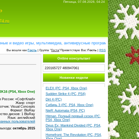
Пятница, 07.08.2026, 04:24
»
74.ru
 видео игры, мультимедиа, антивирусные программы, справочники, слов
Вы вошли как
Гость
| Группа "
Гости
"Приветствую Вас
Гость
|
RSS
Online консультант
220165727
480947061
Новинки недели
ELEX (PC, PS4, Xbox One)
2K16 (PS4, Xbox One)
Sudden Strike 4 (PC, PS4)
в России: «СофтКлаб»
Dirt 4 (PC)
Жанр: спорт
Сибирь 3 (PC, PS4, Xbox One)
отчик: Visual Concepts
Формат: BluRay
NieR: Automata (PS4, PC)
ство дисков: 1 BluRay
Hitman. Полный первый сезон (PC,
Язык: английский
PS4, Xbox One)
ванных пользователей
Deus Ex: Mankind Divided (PC, PS4,
выхода:
октябрь 2015
Xbox One)
Homefront: The Revolution (PC, PS4,
Xbox One)