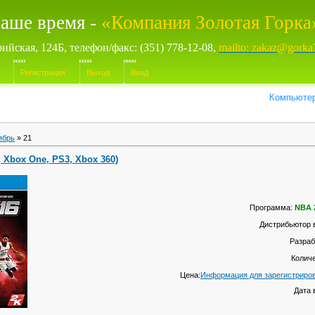
аше время -
«Компания Золотая Горка
рийская, 124Б, телефон/факс: (351) 778-12-08,
mailto: zakaz@gorka
Регистрация
Выход
Вход
Компьютерные и
ябрь
»
21
 Xbox One, PS3, Xbox 360)
Программа:
NBA 
Дистрибьютор 
Разраб
Количе
Цена:
Информация для зарегистриро
Дата 