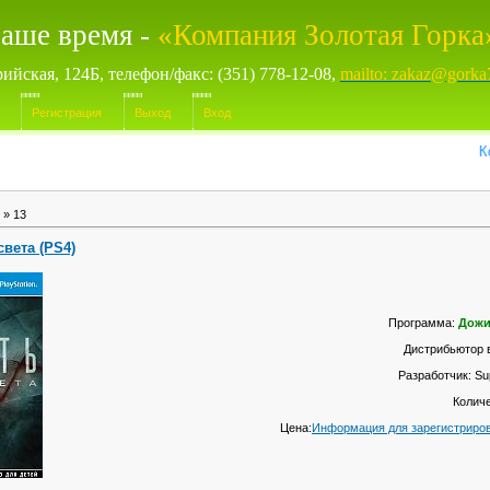
аше время -
«Компания Золотая Горка
рийская, 124Б, телефон/факс: (351) 778-12-08,
mailto: zakaz@gorka
Регистрация
Выход
Вход
Компь
»
13
вета (PS4)
Программа:
Дожи
Дистрибьютор 
Разработчик: S
Количе
Цена:
Информация для зарегистриро