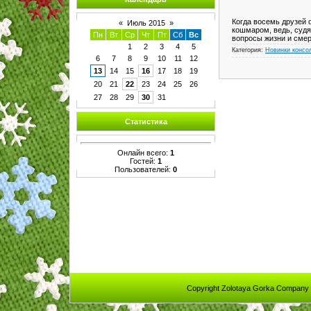
Когда восемь друзей 
«
Июль 2015
»
кошмаром, ведь, судя
Пн
Вт
Ср
Чт
Пт
Сб
Вс
вопросы жизни и смер
1
2
3
4
5
Категория:
Новинки консо
6
7
8
9
10
11
12
13
14
15
16
17
18
19
20
21
22
23
24
25
26
27
28
29
30
31
Статистика
Онлайн всего:
1
Гостей:
1
Пользователей:
0
Copyright Zolotaya Gorka Company 