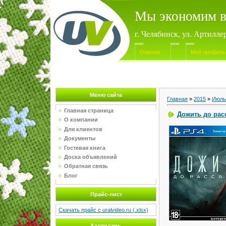
Мы экономим в
г. Челябинск, ул. Артилле
Главная
Мой профиль
Меню сайта
Главная
»
2015
»
Июль
Главная страница
Дожить до расс
О компании
Для клиентов
Документы
Гостевая книга
Доска объявлений
Обратная связь
Блог
Прайс-лист
Скачать прайс с uralvideo.ru (.xlsx)
Календарь