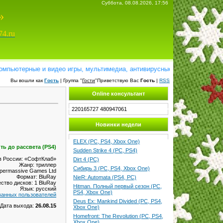
Суббота, 08.08.2026, 17:56
»
74.ru
ютерные и видео игры, мультимедиа, антивирусные программы, справочн
Вы вошли как
Гость
| Группа "
Гости
"Приветствую Вас
Гость
|
RSS
Online консультант
220165727
480947061
Новинки недели
ELEX (PC, PS4, Xbox One)
ть до рассвета (PS4)
Sudden Strike 4 (PC, PS4)
в России: «СофтКлаб»
Dirt 4 (PC)
Жанр: триллер
Сибирь 3 (PC, PS4, Xbox One)
upermassive Games Ltd
Формат: BluRay
NieR: Automata (PS4, PC)
ство дисков: 1 BluRay
Hitman. Полный первый сезон (PC,
Язык: русский
PS4, Xbox One)
ванных пользователей
Deus Ex: Mankind Divided (PC, PS4,
Дата выхода:
26.08.15
Xbox One)
Homefront: The Revolution (PC, PS4,
Xbox One)