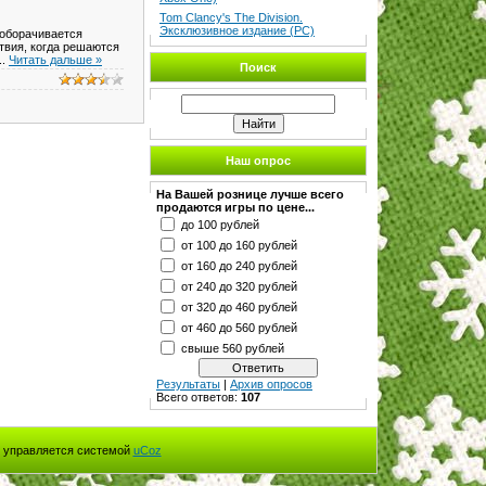
Tom Clancy's The Division.
Эксклюзивное издание (PC)
 оборачивается
твия, когда решаются
..
Читать дальше »
Поиск
Наш опрос
На Вашей рознице лучше всего
продаются игры по цене...
до 100 рублей
от 100 до 160 рублей
от 160 до 240 рублей
от 240 до 320 рублей
от 320 до 460 рублей
от 460 до 560 рублей
свыше 560 рублей
Результаты
|
Архив опросов
Всего ответов:
107
 управляется системой
uCoz