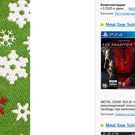
Комплектация:
• 5 DVD в джев
...
Чита
Категория:
Бестселлер ме
Metal Gear Sol
METAL GEAR SOLID V: 
революционной техно
свободы при выполне
Категория:
Новинки консо
Metal Gear Sol