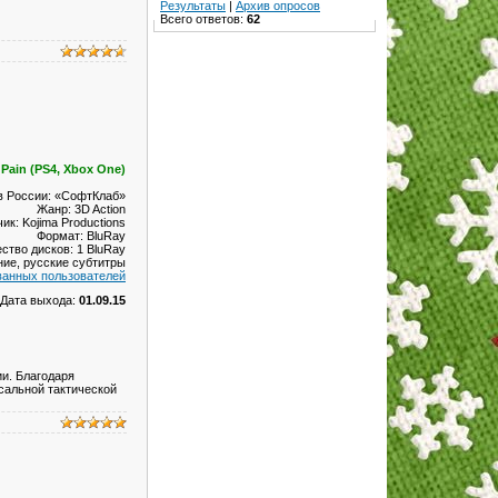
Результаты
|
Архив опросов
Всего ответов:
62
 Pain (PS4, Xbox One)
в России: «СофтКлаб»
Жанр: 3D Action
ик: Kojima Productions
Формат: BluRay
ство дисков: 1 BluRay
ние, русские субтитры
ванных пользователей
Дата выхода:
01.09.15
ии. Благодаря
сальной тактической