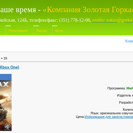
аше время -
«Компания Золотая Горка
рийская, 124Б, телефон/факс: (351) 778-12-08,
mailto: zakaz@gorka
Регистрация
Выход
Вход
Компьютер
»
16
 Xbox One)
Программа:
Mad
Издатель 
Разработ
Количе
Язык: оригинальное озвуче
Цена:
Информация для зарегистриро