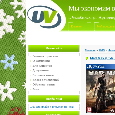
Мы экономим в
г. Челябинск, ул. Артилле
Главная
Мой профиль
Меню сайта
Главная
»
2015
»
Июль
Главная страница
Mad Max (PS4,
О компании
Для клиентов
Документы
Гостевая книга
Доска объявлений
Обратная связь
Блог
Прайс-лист
Скачать прайс с uralvideo.ru (.xlsx)
Календарь