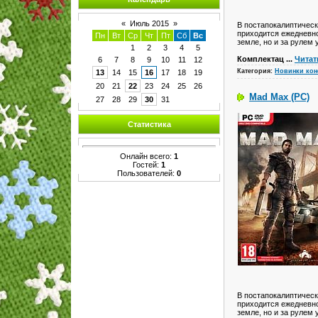
«
Июль 2015
»
В постапокалиптическ
приходится ежедневно
Пн
Вт
Ср
Чт
Пт
Сб
Вс
земле, но и за рулем
1
2
3
4
5
Комплектац
...
Читат
6
7
8
9
10
11
12
Категория:
Новинки кон
13
14
15
16
17
18
19
20
21
22
23
24
25
26
Mad Max (PC)
27
28
29
30
31
Статистика
Онлайн всего:
1
Гостей:
1
Пользователей:
0
В постапокалиптическ
приходится ежедневно
земле, но и за рулем