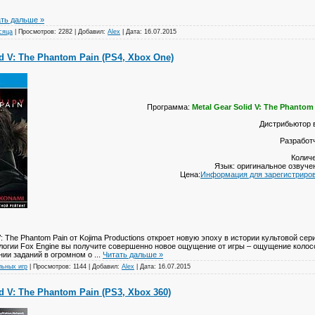
ть дальше »
сяца
|
Просмотров:
2282
|
Добавил:
Alex
|
Дата:
16.07.2015
id V: The Phantom Pain (PS4, Xbox One)
Программа:
Metal Gear Solid V: The Phantom
Дистрибьютор 
Разработч
Количе
Язык: оригинальное озвуче
Цена:
Информация для зарегистриро
The Phantom Pain от Kojima Productions откроет новую эпоху в истории культовой сер
логии Fox Engine вы получите совершенно новое ощущение от игры – ощущение колос
нии заданий в огромном о
...
Читать дальше »
льных игр
|
Просмотров:
1144
|
Добавил:
Alex
|
Дата:
16.07.2015
id V: The Phantom Pain (PS3, Xbox 360)