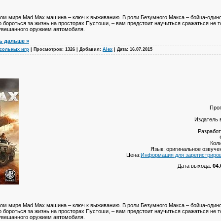
ом мире Mad Max машина – ключ к выживанию. В роли Безумного Макса – бойца-одино
 бороться за жизнь на просторах Пустоши, – вам предстоит научиться сражаться не т
 увешанного оружием автомобиля.
ь дальше »
сольных игр
|
Просмотров:
1326
|
Добавил:
Alex
|
Дата:
16.07.2015
Про
Издатель 
Разработ
Кол
Язык: оригинальное озвуче
Цена:
Информация для зарегистриро
Дата выхода:
04.
ом мире Mad Max машина – ключ к выживанию. В роли Безумного Макса – бойца-одино
 бороться за жизнь на просторах Пустоши, – вам предстоит научиться сражаться не т
 увешанного оружием автомобиля.