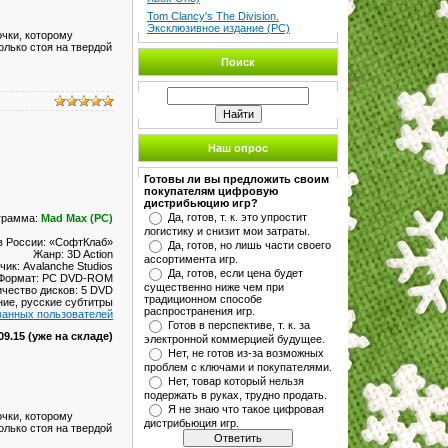
Tom Clancy's The Division.
Эксклюзивное издание (PC)
чки, которому
олько стоя на твердой
Поиск
Наш опрос
Готовы ли вы предложить своим
покупателям цифровую
дистрибьюцию игр?
Да, готов, т. к. это упростит
грамма:
Mad Max (PC)
логистику и снизит мои затраты.
в России: «СофтКлаб»
Да, готов, но лишь части своего
Жанр: 3D Action
ассортимента игр.
чик: Avalanche Studios
Да, готов, если цена будет
Формат: PC DVD-ROM
существенно ниже чем при
ичество дисков: 5 DVD
традиционном способе
ние, русские субтитры
распространения игр.
ванных пользователей
Готов в перспективе, т. к. за
09.15 (уже на складе)
электронной коммерцией будущее.
Нет, не готов из-за возможных
проблем с ключами и покупателями.
Нет, товар который нельзя
подержать в руках, трудно продать.
Я не знаю что такое цифровая
чки, которому
дистрибьюция игр.
олько стоя на твердой