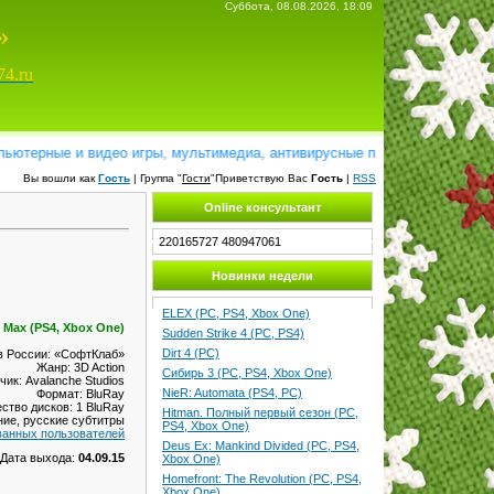
Суббота, 08.08.2026, 18:09
»
74.ru
ные и видео игры, мультимедиа, антивирусные программы, справочники,
Вы вошли как
Гость
| Группа "
Гости
"Приветствую Вас
Гость
|
RSS
Online консультант
220165727
480947061
Новинки недели
ELEX (PC, PS4, Xbox One)
 Max (PS4, Xbox One)
Sudden Strike 4 (PC, PS4)
Dirt 4 (PC)
в России: «СофтКлаб»
Жанр: 3D Action
Сибирь 3 (PC, PS4, Xbox One)
чик: Avalanche Studios
NieR: Automata (PS4, PC)
Формат: BluRay
ство дисков: 1 BluRay
Hitman. Полный первый сезон (PC,
ние, русские субтитры
PS4, Xbox One)
ванных пользователей
Deus Ex: Mankind Divided (PC, PS4,
Дата выхода:
04.09.15
Xbox One)
Homefront: The Revolution (PC, PS4,
Xbox One)