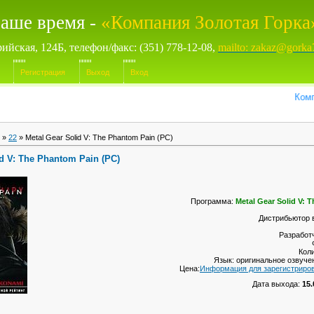
аше время -
«Компания Золотая Горка
рийская, 124Б, телефон/факс: (351) 778-12-08,
mailto: zakaz@gorka
Регистрация
Выход
Вход
Компьюте
»
22
» Metal Gear Solid V: The Phantom Pain (PC)
id V: The Phantom Pain (PC)
Программа:
Metal Gear Solid V: 
Дистрибьютор 
Разработч
Кол
Язык: оригинальное озвуче
Цена:
Информация для зарегистриро
Дата выхода:
15.