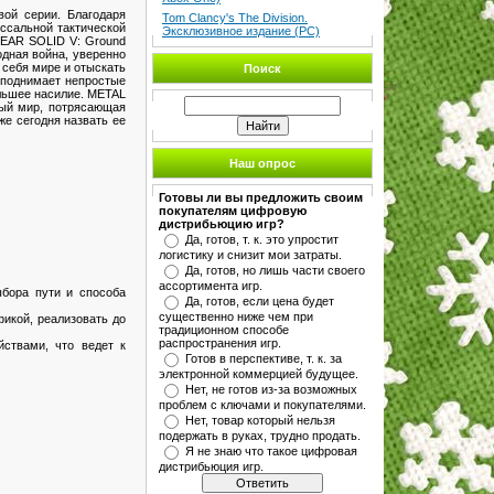
вой серии. Благодаря
Tom Clancy's The Division.
ссальной тактической
Эксклюзивное издание (PC)
GEAR SOLID V: Ground
одная война, уверенно
 себя мире и отыскать
Поиск
 поднимает непростые
ольшее насилие. METAL
тый мир, потрясающая
же сегодня назвать ее
Наш опрос
Готовы ли вы предложить своим
покупателям цифровую
дистрибьюцию игр?
Да, готов, т. к. это упростит
логистику и снизит мои затраты.
Да, готов, но лишь части своего
ассортимента игр.
бора пути и способа
Да, готов, если цена будет
существенно ниже чем при
фикой, реализовать до
традиционном способе
распространения игр.
ствами, что ведет к
Готов в перспективе, т. к. за
электронной коммерцией будущее.
Нет, не готов из-за возможных
проблем с ключами и покупателями.
Нет, товар который нельзя
подержать в руках, трудно продать.
Я не знаю что такое цифровая
дистрибьюция игр.