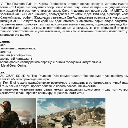
 The Phantom Pain от Kojima Productions откроет новую эпоху в истории культо
логии Fox Engine вы получите совершенно новое ощущение от игры – ощущение коло
нии заданий в огромном открытом мире. Спустя девять лет после событий METAL 
известный как Биг Босс, наконец, пробуждается от комы. Идет 1984 год, в разгаре хол
обальной катастрофе... Жаждущему реванша Снейку предстоит освоиться в новом для
ганизации XOF. Создатель и идейный вдохновитель знаменитой серии Хидео Кодзима
 изучение таких сложных тем, как психология войны и насилие, порождающее еще б
hantom Pain – одна из самых востребованных и ожидаемых игр: обширный откры
фичное повествование и увлекательный, ни на что не похожий геймплей позволяют у
ии видеоигр в целом.
дания:
оксе
полнительных материалов:
целота»
ий щит (серебристый)
болотистый ландшафт)
боевая форма стандартного образца с синим городским камуфляжем
Metal Gear Online.
та:
AL GEAR SOLID V: The Phantom Pain предоставляет беспрецедентную свободу вы
а также общего прохождения игры.
я Fox Engine дала разработчикам возможность наделить игру фотореалистичной гра
геймплей и создать проект поистине нового поколения качества.
ти позволяет устанавливать связь между домашними консолями и другими устрой
можностей и расширению общей функциональности игры.