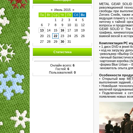
METAL GEAR SOLID V:
революционной техно
«
Июль 2015
»
свободы при выполне
Zeroes Снейк, также 
Пн
Вт
Ср
Чт
Пт
Сб
Вс
ведущая планету к гл
1
2
3
4
5
ниточку к тайной ор
6
7
8
9
10
11
12
вопросы и продолжает
GEAR SOLID V: The P
13
14
15
16
17
18
19
графика, кинематогра
важной вехой в истор
20
21
22
23
24
25
26
27
28
29
30
31
Комплектация PC из
• 1 диск DVD в jewel б
• код на загрузку до
Статистика
-револьвер «Выбор О
-личный баллистическ
-картонная коробка (
-форма Blue Urban – 
Онлайн всего:
6
-множитель опыта для 
Гостей:
6
Пользователей:
0
Особенности продук
• Открытый мир MET
выполнения заданий, 
• Новейшая технологи
мелочей продуманный 
• Подключение к се
появлению новых воз