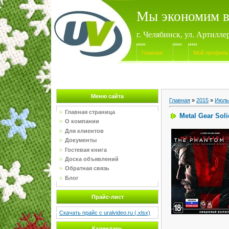
Мы экономим в
г. Челябинск, ул. Артилле
Главная
Мой профиль
Меню сайта
Главная
»
2015
»
Июль
Главная страница
Metal Gear Sol
О компании
Для клиентов
Документы
Гостевая книга
Доска объявлений
Обратная связь
Блог
Прайс-лист
Скачать прайс с uralvideo.ru (.xlsx)
Календарь