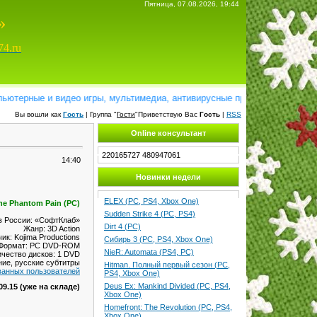
Пятница, 07.08.2026, 19:44
»
74.ru
рные и видео игры, мультимедиа, антивирусные программы, справочники
Вы вошли как
Гость
| Группа "
Гости
"Приветствую Вас
Гость
|
RSS
Online консультант
220165727
480947061
14:40
Новинки недели
ELEX (PC, PS4, Xbox One)
The Phantom Pain (PC)
Sudden Strike 4 (PC, PS4)
в России: «СофтКлаб»
Dirt 4 (PC)
Жанр: 3D Action
ик: Kojima Productions
Сибирь 3 (PC, PS4, Xbox One)
Формат: PC DVD-ROM
NieR: Automata (PS4, PC)
ичество дисков: 1 DVD
ние, русские субтитры
Hitman. Полный первый сезон (PC,
ванных пользователей
PS4, Xbox One)
Deus Ex: Mankind Divided (PC, PS4,
09.15 (уже на складе)
Xbox One)
Homefront: The Revolution (PC, PS4,
Xbox One)